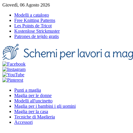
Giovedì, 06 Agosto 2026
Modelli a catalogo
Free Knitting Patterns
Les Points de Tricot
Kostenlose Strickmuster
Patrones de tejido gratis
Punti a maglia
Maglia per le donne
Modelli all'uncinetto
Maglia per i bambini i gli uomini
Maglia per la casa
Tecniche di Maglieria
Accessori