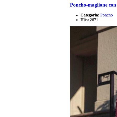
Poncho-maglione con c
Categoria:
Poncho
Hits:
2671