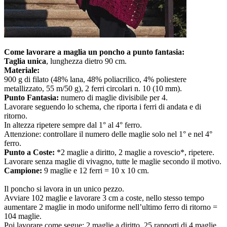
Come lavorare a maglia un poncho a punto fantasia:
Taglia unica
, lunghezza dietro 90 cm.
Materiale:
900 g di filato (48% lana, 48% poliacrilico, 4% poliestere
metallizzato, 55 m/50 g), 2 ferri circolari n. 10 (10 mm).
Punto Fantasia:
numero di maglie divisibile per 4.
Lavorare seguendo lo schema, che riporta i ferri di andata e di
ritorno.
In altezza ripetere sempre dal 1° al 4° ferro.
Attenzione: controllare il numero delle maglie solo nel 1° e nel 4°
ferro.
Punto a Coste:
*2 maglie a diritto, 2 maglie a rovescio*, ripetere.
Lavorare senza maglie di vivagno, tutte le maglie secondo il motivo.
Campione:
9 maglie e 12 ferri = 10 x 10 cm.
Il poncho si lavora in un unico pezzo.
Avviare 102 maglie e lavorare 3 cm a coste, nello stesso tempo
aumentare 2 maglie in modo uniforme nell’ultimo ferro di ritorno =
104 maglie.
Poi lavorare come segue: 2 maglie a diritto, 25 rapporti di 4 maglie