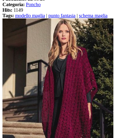
Categoria:
Poncho
Hits:
1149
Tags:
modello maglia
|
punto fantasia
|
schema maglia