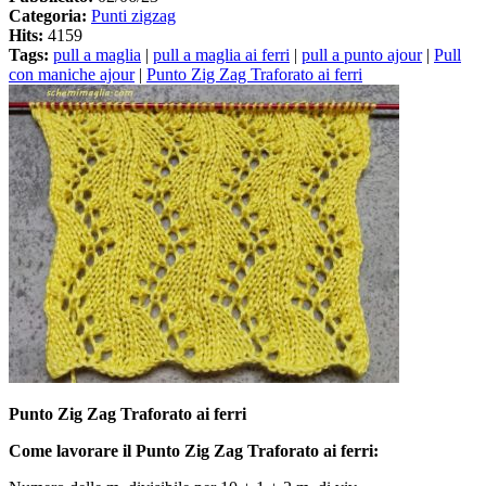
Categoria:
Punti zigzag
Hits:
4159
Tags:
pull a maglia
|
pull a maglia ai ferri
|
pull a punto ajour
|
Pull
con maniche ajour
|
Punto Zig Zag Traforato ai ferri
Punto Zig Zag Traforato ai ferri
Come lavorare il Punto Zig Zag Traforato ai ferri: