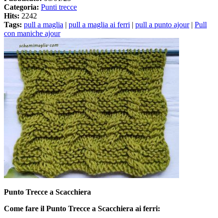
Categoria:
Punti trecce
Hits:
2242
Tags:
pull a maglia
|
pull a maglia ai ferri
|
pull a punto ajour
|
Pull
con maniche ajour
Punto Trecce a Scacchiera
Come fare il Punto Trecce a Scacchiera ai ferri: