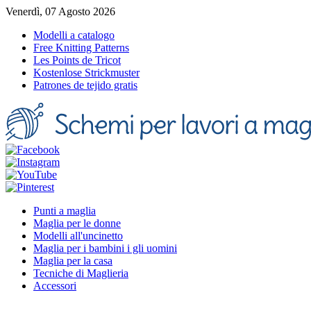
Venerdì, 07 Agosto 2026
Modelli a catalogo
Free Knitting Patterns
Les Points de Tricot
Kostenlose Strickmuster
Patrones de tejido gratis
Punti a maglia
Maglia per le donne
Modelli all'uncinetto
Maglia per i bambini i gli uomini
Maglia per la casa
Tecniche di Maglieria
Accessori