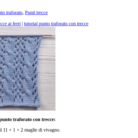
to traforato
,
Punti trecce
cce ai ferri
|
tutorial punto traforato con trecce
punto traforato con trecce:
i 11 + 1 + 2 maglie di vivagno.