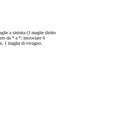
glie a sinistra (3 maglie diritto
tere da * a *; incrociare 6
ice, 1 maglia di vivagno.