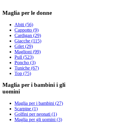
Maglia per le donne
Abiti (56)
Cappotto (9)
Cardigan (29)
Giacche (115)
Gilet (29)
Maglioni (99)
Pull (523)
Poncho (3)
Tuniche (67)
Top (75)
Maglia per i bambini i gli
uomini
Maglia per i bambini (27)
Scarpine (1)
Golfini per neonati (1)
Maglia per gli uomini (3)