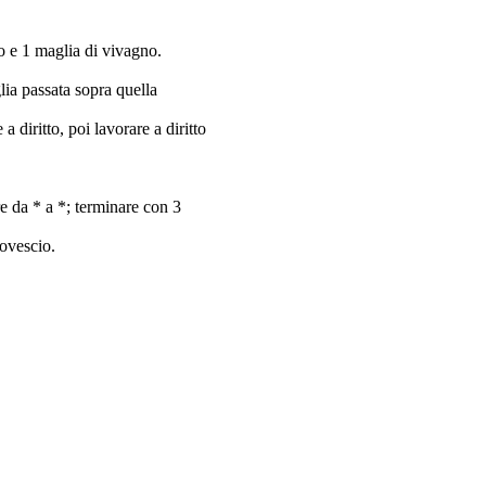
o e 1 maglia di vivagno.
glia passata sopra quella
a diritto, poi lavorare a diritto
re da * a *; terminare con 3
rovescio.