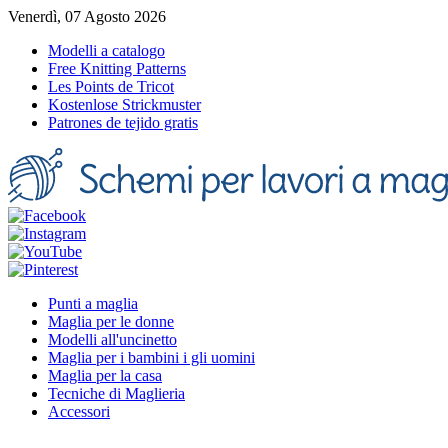
Venerdì, 07 Agosto 2026
Modelli a catalogo
Free Knitting Patterns
Les Points de Tricot
Kostenlose Strickmuster
Patrones de tejido gratis
Punti a maglia
Maglia per le donne
Modelli all'uncinetto
Maglia per i bambini i gli uomini
Maglia per la casa
Tecniche di Maglieria
Accessori