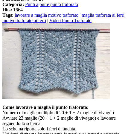
Categoria:
Punti ajour e punto traforato
Hits:
1664
Tags:
lavorare a maglia motivo traforato
|
maglia traforata ai ferri
|
motivo traforato ai ferri
|
Video Punto Traforato
Come lavorare a maglia il punto traforato:
Numero di maglie multiplo di 20 + 1 + 2 maglie di vivagno.
Avviare 23 maglie (20 + 1 + 2 maglie di vivagno) e lavorare
seguendo lo schema.
Lo schema riporta solo i ferri di andata.