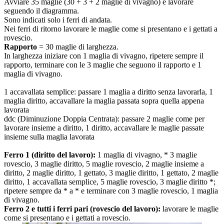
Avviare 35 maglie (30 + 3 + 2 maglie di vivagno) e lavorare
seguendo il diagramma.
Sono indicati solo i ferri di andata.
Nei ferri di ritorno lavorare le maglie come si presentano e i gettati a
rovescio.
Rapporto
= 30 maglie di larghezza.
In larghezza iniziare con 1 maglia di vivagno, ripetere sempre il
rapporto, terminare con le 3 maglie che seguono il rapporto e 1
maglia di vivagno.
1 accavallata semplice: passare 1 maglia a diritto senza lavorarla, 1
maglia diritto, accavallare la maglia passata sopra quella appena
lavorata
ddc (Diminuzione Doppia Centrata): passare 2 maglie come per
lavorare insieme a diritto, 1 diritto, accavallare le maglie passate
insieme sulla maglia lavorata
Ferro 1 (diritto del lavoro):
1 maglia di vivagno, * 3 maglie
rovescio, 3 maglie diritto, 5 maglie rovescio, 2 maglie insieme a
diritto, 2 maglie diritto, 1 gettato, 3 maglie diritto, 1 gettato, 2 maglie
diritto, 1 accavallata semplice, 5 maglie rovescio, 3 maglie diritto *;
ripetere sempre da * a * e terminare con 3 maglie rovescio, 1 maglia
di vivagno.
Ferro 2 e tutti і ferri pari (rovescio del lavoro):
lavorare le maglie
come si presentano e i gettati a rovescio.