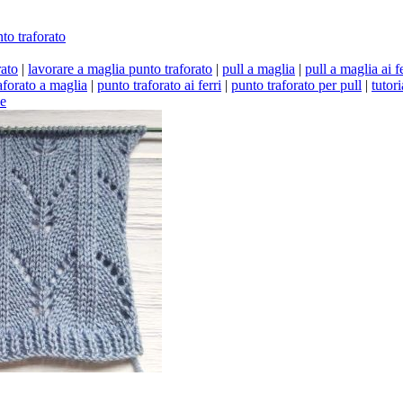
to traforato
rato
|
lavorare a maglia punto traforato
|
pull a maglia
|
pull a maglia ai fe
aforato a maglia
|
punto traforato ai ferri
|
punto traforato per pull
|
tutori
be