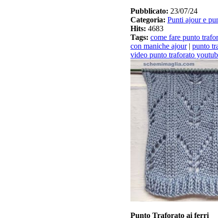
Pubblicato:
23/07/24
Categoria:
Punti ajour e pun
Hits:
4683
Tags:
come fare punto trafo
con maniche ajour
|
punto tr
video punto traforato youtu
Punto Traforato ai ferri