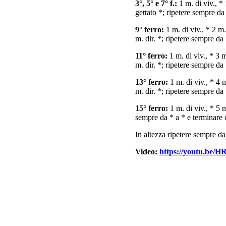
3°, 5° e 7° f.:
1 m. di viv., * 
gettato *; ripetere sempre da 
9° ferro:
1 m. di viv., * 2 m. 
m. dir. *; ripetere sempre da 
11° ferro:
1 m. di viv., * 3 m.
m. dir. *; ripetere sempre da 
13° ferro:
1 m. di viv., * 4 m
m. dir. *; ripetere sempre da 
15° ferro:
1 m. di viv., * 5 m
sempre da * a * e terminare c
In altezza ripetere sempre dal
Video:
https://youtu.be/