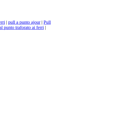
rri
|
pull a punto ajour
|
Pull
al punto traforato ai ferri
|