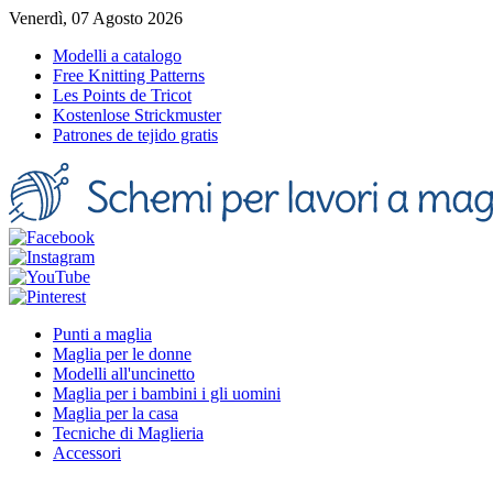
Venerdì, 07 Agosto 2026
Modelli a catalogo
Free Knitting Patterns
Les Points de Tricot
Kostenlose Strickmuster
Patrones de tejido gratis
Punti a maglia
Maglia per le donne
Modelli all'uncinetto
Maglia per i bambini i gli uomini
Maglia per la casa
Tecniche di Maglieria
Accessori