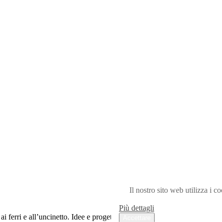
Il nostro sito web utilizza i c
Più dettagli
ferri e all’uncinetto. Idee e progetti a maglia ai ferri e all’uncinetto.
Accettare