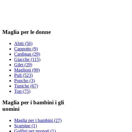
Maglia per le donne
Abiti (56)
Cappotto (9)
Cardigan (29)
Giacche (115)
Gilet (29)
Maglioni (99)
Pull (523)
Poncho (3)
Tuniche (67)
Top (75)
Maglia per i bambini i gli
uomini
Maglia per i bambini (27)
Scarpine (1)
Golfini per neonati (1)