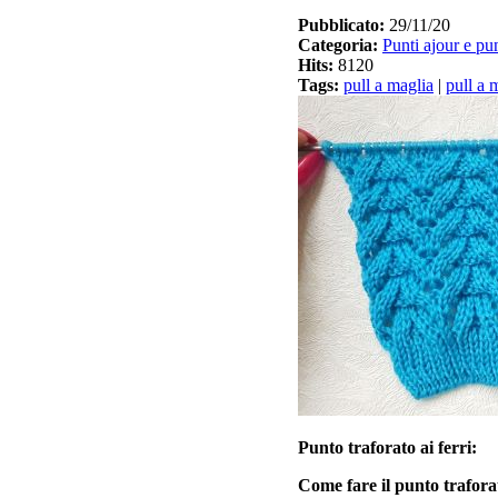
Pubblicato:
29/11/20
Categoria:
Punti ajour e pun
Hits:
8120
Tags:
pull a maglia
|
pull a m
Punto traforato ai ferri:
Come fare il punto trafora