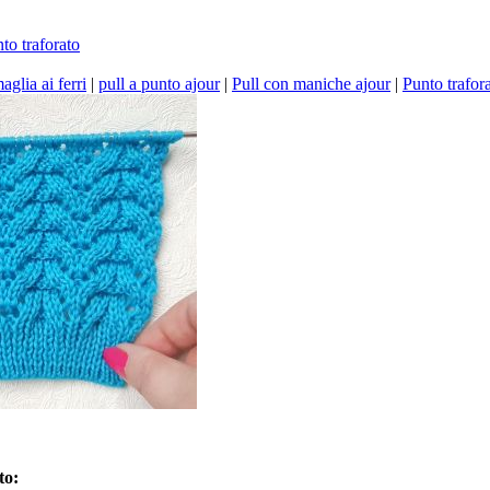
to traforato
aglia ai ferri
|
pull a punto ajour
|
Pull con maniche ajour
|
Punto trafora
to: