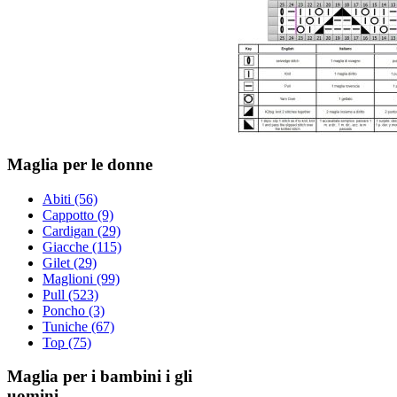
Maglia per le donne
Abiti (56)
Cappotto (9)
Cardigan (29)
Giacche (115)
Gilet (29)
Maglioni (99)
Pull (523)
Poncho (3)
Tuniche (67)
Top (75)
Maglia per i bambini i gli
uomini