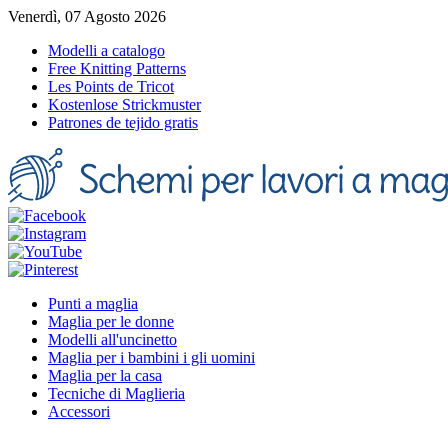
Venerdì, 07 Agosto 2026
Modelli a catalogo
Free Knitting Patterns
Les Points de Tricot
Kostenlose Strickmuster
Patrones de tejido gratis
Punti a maglia
Maglia per le donne
Modelli all'uncinetto
Maglia per i bambini i gli uomini
Maglia per la casa
Tecniche di Maglieria
Accessori