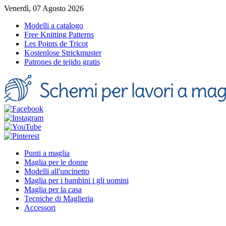
Venerdì, 07 Agosto 2026
Modelli a catalogo
Free Knitting Patterns
Les Points de Tricot
Kostenlose Strickmuster
Patrones de tejido gratis
Punti a maglia
Maglia per le donne
Modelli all'uncinetto
Maglia per i bambini i gli uomini
Maglia per la casa
Tecniche di Maglieria
Accessori