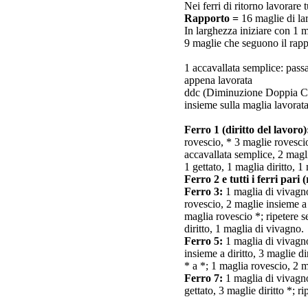
Nei ferri di ritorno lavorare t
Rapporto =
16 maglie di la
In larghezza iniziare con 1 m
9 maglie che seguono il rapp
1 accavallata semplice: passa
appena lavorata
ddc (Diminuzione Doppia Cent
insieme sulla maglia lavorat
Ferro 1 (diritto del lavoro)
rovescio, * 3 maglie rovescio,
accavallata semplice, 2 magli
1 gettato, 1 maglia diritto, 1
Ferro 2 e tutti і ferri pari 
Ferro 3:
1 maglia di vivagno,
rovescio, 2 maglie insieme a d
maglia rovescio *; ripetere s
diritto, 1 maglia di vivagno.
Ferro 5:
1 maglia di vivagno,
insieme a diritto, 3 maglie di
* a *; 1 maglia rovescio, 2 ma
Ferro 7:
1 maglia di vivagno, 
gettato, 3 maglie diritto *; r