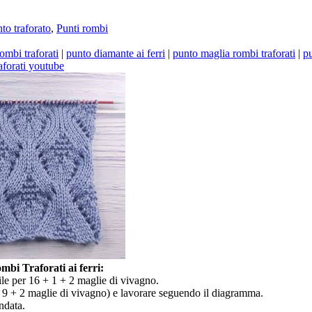
to traforato
,
Punti rombi
ombi traforati
|
punto diamante ai ferri
|
punto maglia rombi traforati
|
pu
aforati youtube
bi Traforati ai ferri:
ile per 16 + 1 + 2 maglie di vivagno.
 9 + 2 maglie di vivagno) e lavorare seguendo il diagramma.
andata.