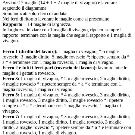
Avviare 17 maglie (14 + 1 + 2 maglie di vivagno) e lavorare
seguendo il diagramma.
Sono indicati solo i ferri di andata.
Nei ferri di ritorno lavorare le maglie come si presentano.
Rapporto =
14 maglie di larghezza.
In larghezza iniziare con 1 maglia di vivagno, ripetere sempre il
rapporto, terminare con la maglia che segue il rapporto e 1 maglia di
vivagno.
Ferro 1 (diritto del lavoro):
1 maglia di vivagno, * 6 maglie
rovescio, 3 maglie diritto, 5 maglie rovescio *; ripetere sempre da *
a * e terminare con 1 maglia rovescio, 1 maglia di vivagno.
Ferro 2 e tutti і ferri pari (rovescio del lavoro):
lavorare tutte le
maglie e i gettati a rovescio.
Ferro 3:
1 maglia di vivagno, * 5 maglie rovescio, 5 maglie diritto,
4 maglie rovescio *; ripetere sempre da * a * e terminare con 1
maglia rovescio, 1 maglia di vivagno.
Ferro 5:
1 maglia di vivagno, * 4 maglie rovescio, 3 maglie diritto,
1 maglia rovescio, 3 maglie diritto, 3 maglie rovescio *; ripetere
sempre da * a * e terminare con 1 maglia rovescio, 1 maglia di
vivagno.
Ferro 7:
1 maglia di vivagno, * 3 maglie rovescio, 3 maglie diritto,
1 maglia rovescio, 1 maglia diritto, 1 maglia rovescio, 3 maglie
diritto, 2 maglie rovescio *; ripetere sempre da * a * e terminare con
1 maglia rovescio, 1 maglia di vivagno.