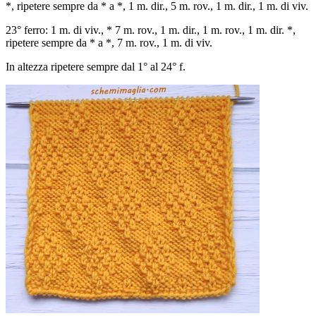
*, ripetere sempre da * a *, 1 m. dir., 5 m. rov., 1 m. dir., 1 m. di viv.
23° ferro: 1 m. di viv., * 7 m. rov., 1 m. dir., 1 m. rov., 1 m. dir. *,
ripetere sempre da * a *, 7 m. rov., 1 m. di viv.
In altezza ripetere sempre dal 1° al 24° f.