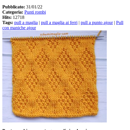
Pubblicato:
31/01/22
Categoria:
Punti rombi
Hits:
12718
Tags:
pull a maglia
|
pull a maglia ai ferri
|
pull a punto ajour
|
Pull
con maniche ajour