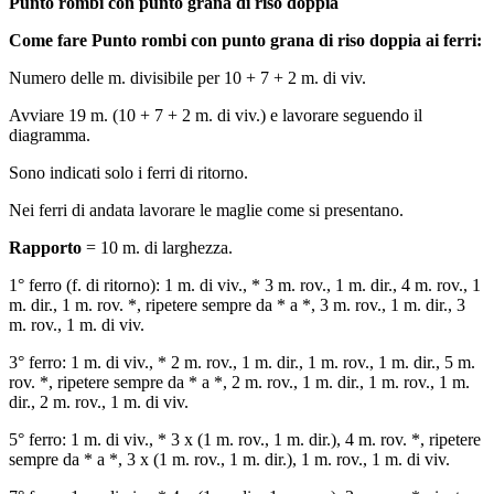
Punto rombi con punto grana di riso doppia
Come fare Punto rombi con punto grana di riso doppia ai ferri:
Numero delle m. divisibile per 10 + 7 + 2 m. di viv.
Avviare 19 m. (10 + 7 + 2 m. di viv.) e lavorare seguendo il
diagramma.
Sono indicati solo i ferri di ritorno.
Nei ferri di andata lavorare le maglie come si presentano.
Rapporto
= 10 m. di larghezza.
1° ferro (f. di ritorno): 1 m. di viv., * 3 m. rov., 1 m. dir., 4 m. rov., 1
m. dir., 1 m. rov. *, ripetere sempre da * a *, 3 m. rov., 1 m. dir., 3
m. rov., 1 m. di viv.
3° ferro: 1 m. di viv., * 2 m. rov., 1 m. dir., 1 m. rov., 1 m. dir., 5 m.
rov. *, ripetere sempre da * a *, 2 m. rov., 1 m. dir., 1 m. rov., 1 m.
dir., 2 m. rov., 1 m. di viv.
5° ferro: 1 m. di viv., * 3 х (1 m. rov., 1 m. dir.), 4 m. rov. *, ripetere
sempre da * a *, 3 х (1 m. rov., 1 m. dir.), 1 m. rov., 1 m. di viv.