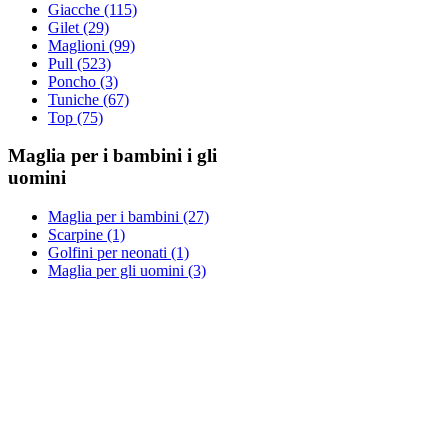
Giacche (115)
Gilet (29)
Maglioni (99)
Pull (523)
Poncho (3)
Tuniche (67)
Top (75)
Maglia per i bambini i gli
uomini
Maglia per i bambini (27)
Scarpine (1)
Golfini per neonati (1)
Maglia per gli uomini (3)