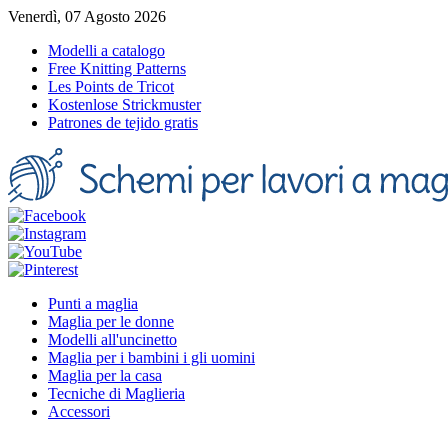
Venerdì, 07 Agosto 2026
Modelli a catalogo
Free Knitting Patterns
Les Points de Tricot
Kostenlose Strickmuster
Patrones de tejido gratis
Punti a maglia
Maglia per le donne
Modelli all'uncinetto
Maglia per i bambini i gli uomini
Maglia per la casa
Tecniche di Maglieria
Accessori