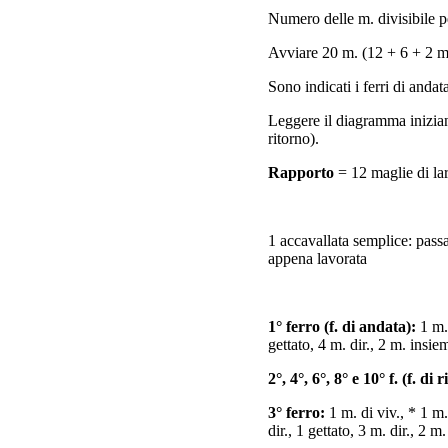
Numero delle m. divisibile p
Avviare 20 m. (12 + 6 + 2 m.
Sono indicati i ferri di andata
Leggere il diagramma iniziando
ritorno).
Rapporto
= 12 maglie di la
1 accavallata semplice: passa
appena lavorata
1° ferro (f. di andata):
1 m. 
gettato, 4 m. dir., 2 m. insiem
2°, 4°, 6°, 8° e 10° f. (f. di 
3° ferro:
1 m. di viv., * 1 m. 
dir., 1 gettato, 3 m. dir., 2 m