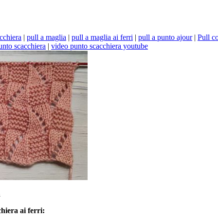
cchiera
|
pull a maglia
|
pull a maglia ai ferri
|
pull a punto ajour
|
Pull c
punto scacchiera
|
video punto scacchiera youtube
a
iera ai ferri: