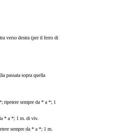
ra verso destra (per il ferro di
glia passata sopra quella
 *; ripetere sempre da * a *; 1
a * a *; 1 m. di viv.
ipetere sempre da * a *; 1 m.