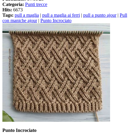
Categoria:
Punti trecce
Hits:
6673
Tags:
pull a maglia
|
pull a maglia ai ferri
|
pull a punto ajour
|
Pull
con maniche ajour
|
Punto Incrociato
Punto Incrociato