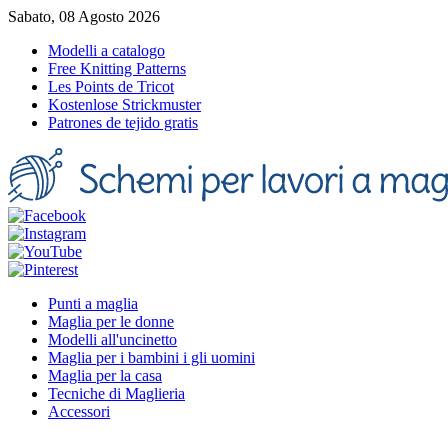
Sabato, 08 Agosto 2026
Modelli a catalogo
Free Knitting Patterns
Les Points de Tricot
Kostenlose Strickmuster
Patrones de tejido gratis
Punti a maglia
Maglia per le donne
Modelli all'uncinetto
Maglia per i bambini i gli uomini
Maglia per la casa
Tecniche di Maglieria
Accessori