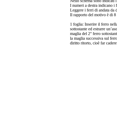
Nello schema sono indicati i f
I numeri a destra indicano i fe
Leggere i ferri di andata da de
Il rapporto del motivo è di 8
1 foglia: Inserire il ferro nel
sottostante ed estrarre un’asol
maglia del 2° ferro sottostant
la maglia successiva sul ferro 
diritto ritorto, cioè far cader