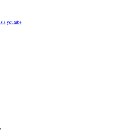
asia youtube
o.