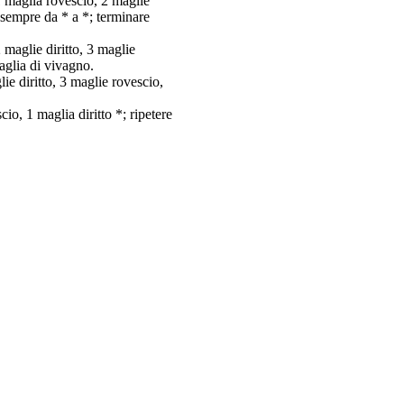
 1 maglia rovescio, 2 maglie
e sempre da * a *; terminare
 maglie diritto, 3 maglie
maglia di vivagno.
ie diritto, 3 maglie rovescio,
io, 1 maglia diritto *; ripetere