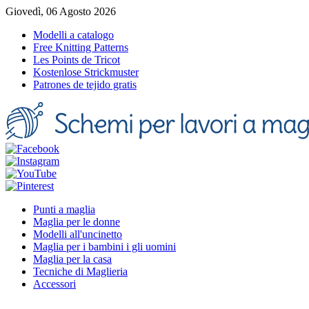
Giovedì, 06 Agosto 2026
Modelli a catalogo
Free Knitting Patterns
Les Points de Tricot
Kostenlose Strickmuster
Patrones de tejido gratis
Punti a maglia
Maglia per le donne
Modelli all'uncinetto
Maglia per i bambini i gli uomini
Maglia per la casa
Tecniche di Maglieria
Accessori