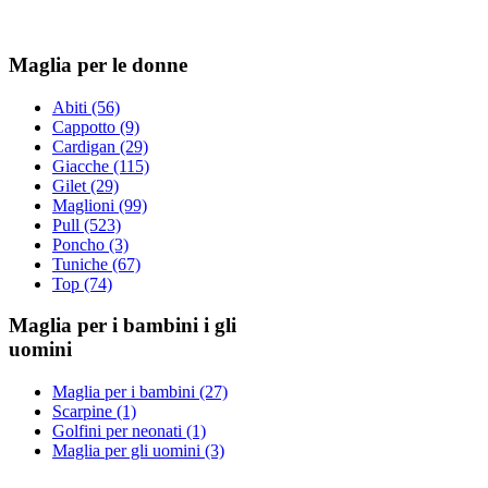
Maglia per le donne
Abiti (56)
Cappotto (9)
Cardigan (29)
Giacche (115)
Gilet (29)
Maglioni (99)
Pull (523)
Poncho (3)
Tuniche (67)
Top (74)
Maglia per i bambini i gli
uomini
Maglia per i bambini (27)
Scarpine (1)
Golfini per neonati (1)
Maglia per gli uomini (3)