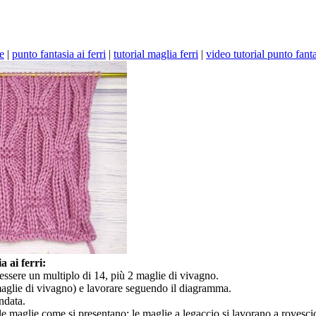
e
|
punto fantasia ai ferri
|
tutorial maglia ferri
|
video tutorial punto fant
 ai ferri:
essere un multiplo di 14, più 2 maglie di vivagno.
aglie di vivagno) e lavorare seguendo il diagramma.
andata.
e le maglie come si presentano; le maglie a legaccio si lavorano a rovesci