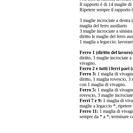
Il rapporto è di 14 maglie di
Ripetere sempre il rapporto t
3 maglie incrociate a destra (
maglia del ferro ausiliario
3 maglie incrociate a sinistra
diritto le maglie del ferro aus
1 maglia a legaccio: lavorare 
Ferro 1 (diritto del lavoro)
diritto, 3 maglie incrociate a
vivagno.
Ferro 2 e tutti і ferri pari 
Ferro 3:
1 maglia di vivagno,
diritto, 1 maglia rovescio, 3 
con 1 maglia di vivagno.
Ferro 5:
1 maglia di vivagno,
rovescio, 3 maglie incrociate
Ferri 7 e 9:
1 maglia di viva
maglie a legaccio *; ripeter
Ferro 11:
1 maglia di vivagno
sempre da * a *; terminare c