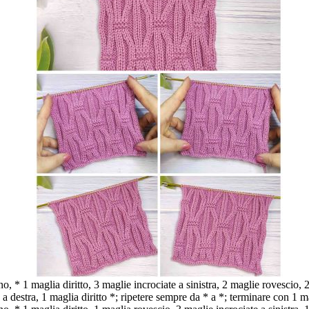
, * 1 maglia diritto, 3 maglie incrociate a sinistra, 2 maglie rovescio, 2
 a destra, 1 maglia diritto *; ripetere sempre da * a *; terminare con 1 