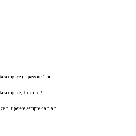
lata semplice (= passare 1 m. a
ata semplice, 1 m. dir. *,
lice *, ripetere sempre da * a *,