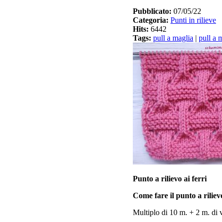
Pubblicato:
07/05/22
Categoria:
Punti in rilieve
Hits:
6442
Tags:
pull a maglia
|
pull a m
Punto a rilievo ai ferri
Come fare il punto a riliev
Multiplo di 10 m. + 2 m. di v