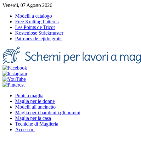
Venerdì, 07 Agosto 2026
Modelli a catalogo
Free Knitting Patterns
Les Points de Tricot
Kostenlose Strickmuster
Patrones de tejido gratis
Punti a maglia
Maglia per le donne
Modelli all'uncinetto
Maglia per i bambini i gli uomini
Maglia per la casa
Tecniche di Maglieria
Accessori