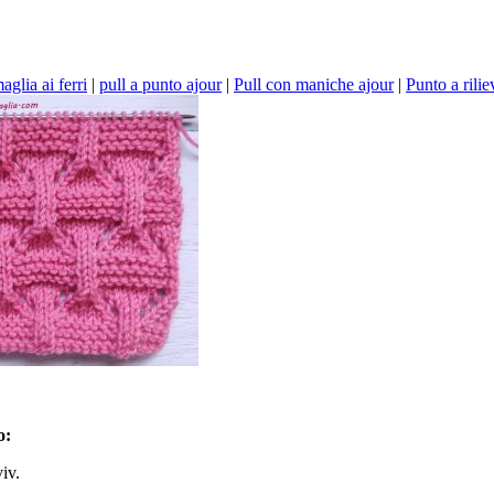
aglia ai ferri
|
pull a punto ajour
|
Pull con maniche ajour
|
Punto a riliev
o:
iv.