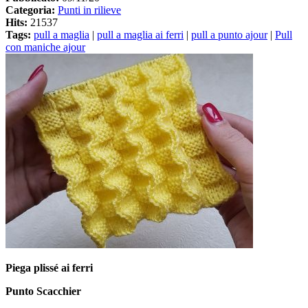
Categoria:
Punti in rilieve
Hits:
21537
Tags:
pull a maglia
|
pull a maglia ai ferri
|
pull a punto ajour
|
Pull
con maniche ajour
Piega plissé ai ferri
Punto Scacchier