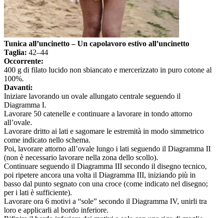
Tunica all’uncinetto – Un capolavoro estivo all’uncinetto
Taglia:
42–44
Occorrente:
400 g di filato lucido non sbiancato e mercerizzato in puro cotone al
100%.
Davanti:
Iniziare lavorando un ovale allungato centrale seguendo il
Diagramma I.
Lavorare 50 catenelle e continuare a lavorare in tondo attorno
all’ovale.
Lavorare dritto ai lati e sagomare le estremità in modo simmetrico
come indicato nello schema.
Poi, lavorare attorno all’ovale lungo i lati seguendo il Diagramma II
(non è necessario lavorare nella zona dello scollo).
Continuare seguendo il Diagramma III secondo il disegno tecnico,
poi ripetere ancora una volta il Diagramma III, iniziando più in
basso dal punto segnato con una croce (come indicato nel disegno;
per i lati è sufficiente).
Lavorare ora 6 motivi a “sole” secondo il Diagramma IV, unirli tra
loro e applicarli al bordo inferiore.