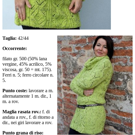
Taglia:
42/44
Occorrente:
filato gr. 500 (50% lana
vergine, 45% acrilico, 5%
viscosa, gr. 50 = mt. 175).
Ferri n. 5; ferro circolare n.
5.
Punto coste:
lavorare a m.
alternatamente 1 m. dir., 1
m. a rov.
Maglia rasata rov.:
f. di
andata a rov., f. di ritorno a
dir., nei giri lavorare a rov.
Punto grana di riso: