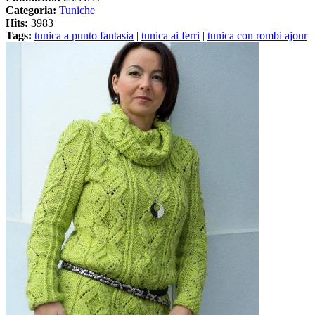
Categoria:
Tuniche
Hits:
3983
Tags:
tunica a punto fantasia
|
tunica ai ferri
|
tunica con rombi ajour