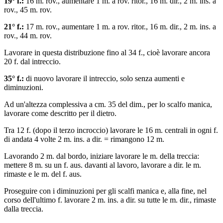
19° f.:
16 m. rov., aumentare 1 m. a rov. ritor., 16 m. dir., 2 m. ins. a
rov., 45 m. rov.
21° f.:
17 m. rov., aumentare 1 m. a rov. ritor., 16 m. dir., 2 m. ins. a
rov., 44 m. rov.
Lavorare in questa distribuzione fino al 34 f., cioè lavorare ancora
20 f. dal intreccio.
35° f.:
di nuovo lavorare il intreccio, solo senza aumenti e
diminuzioni.
Ad un'altezza complessiva a cm. 35 del dim., per lo scalfo manica,
lavorare come descritto per il dietro.
Tra 12 f. (dopo il terzo incroccio) lavorare le 16 m. centrali in ogni f.
di andata 4 volte 2 m. ins. a dir. = rimangono 12 m.
Lavorando 2 m. dal bordo, iniziare lavorare le m. della treccia:
mettere 8 m. su un f. aus. davanti al lavoro, lavorare a dir. le m.
rimaste e le m. del f. aus.
Proseguire con i diminuzioni per gli scalfi manica e, alla fine, nel
corso dell'ultimo f. lavorare 2 m. ins. a dir. su tutte le m. dir., rimaste
dalla treccia.