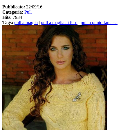
Pubblicato:
22/09/16
Categoria:
Pull
Hits:
7934
Tags:
pull a maglia
|
pull a maglia ai ferri
|
pull a punto fantasia