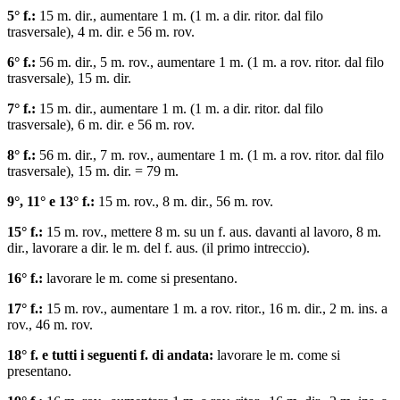
5° f.:
15 m. dir., aumentare 1 m. (1 m. a dir. ritor. dal filo
trasversale), 4 m. dir. e 56 m. rov.
6° f.:
56 m. dir., 5 m. rov., aumentare 1 m. (1 m. a rov. ritor. dal filo
trasversale), 15 m. dir.
7° f.:
15 m. dir., aumentare 1 m. (1 m. a dir. ritor. dal filo
trasversale), 6 m. dir. e 56 m. rov.
8° f.:
56 m. dir., 7 m. rov., aumentare 1 m. (1 m. a rov. ritor. dal filo
trasversale), 15 m. dir. = 79 m.
9°, 11° e 13° f.:
15 m. rov., 8 m. dir., 56 m. rov.
15° f.:
15 m. rov., mettere 8 m. su un f. aus. davanti al lavoro, 8 m.
dir., lavorare a dir. le m. del f. aus. (il primo intreccio).
16° f.:
lavorare le m. come si presentano.
17° f.:
15 m. rov., aumentare 1 m. a rov. ritor., 16 m. dir., 2 m. ins. a
rov., 46 m. rov.
18° f. e tutti i seguenti f. di andata:
lavorare le m. come si
presentano.