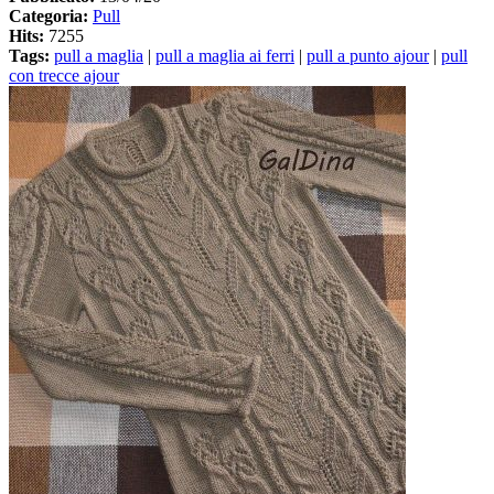
Categoria:
Pull
Hits:
7255
Tags:
pull a maglia
|
pull a maglia ai ferri
|
pull a punto ajour
|
pull
con trecce ajour