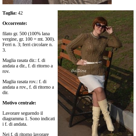
Taglia:
42
Occorrente:
filato gr. 500 (100% lana
vergine, gr. 100 = mt. 300).
Ferri n. 3; ferri circolare n.
3.
Maglia rasata dir.: f. di
andata a dir., f. di ritorno a
rov.
Maglia rasata rov.: f. di
andata a rov., f. di ritorno a
dir.
Motivo centrale:
Lavorare seguendo il
diagramma 1. Sono indicati
i f. di andata.
Nei f. di ritorno lavorare