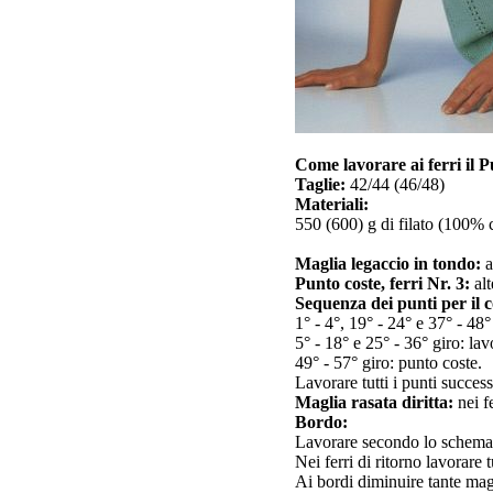
Come lavorare ai ferri il 
Taglie:
42/44 (46/48)
Materiali:
550 (600) g di filato (100% c
Maglia legaccio in tondo:
a
Punto coste, ferri Nr. 3:
alt
Sequenza dei punti per il co
1° - 4°, 19° - 24° e 37° - 48°
5° - 18° e 25° - 36° giro: l
49° - 57° giro: punto coste.
Lavorare tutti i punti success
Maglia rasata diritta:
nei fe
Bordo:
Lavorare secondo lo schema 1,
Nei ferri di ritorno lavorare t
Ai bordi diminuire tante magli