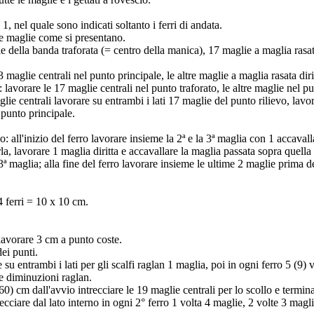
 nel quale sono indicati soltanto i ferri di andata.
 le maglie come si presentano.
 della banda traforata (= centro della manica), 17 maglie a maglia rasata
3 maglie centrali nel punto principale, le altre maglie a maglia rasata diri
 lavorare le 17 maglie centrali nel punto traforato, le altre maglie nel p
glie centrali lavorare su entrambi i lati 17 maglie del punto rilievo, lavo
 punto principale.
no: all'inizio del ferro lavorare insieme la 2ª e la 3ª maglia con 1 accava
rla, lavorare 1 maglia diritta e accavallare la maglia passata sopra quell
3ª maglia; alla fine del ferro lavorare insieme le ultime 2 maglie prima d
 ferri = 10 x 10 cm.
lavorare 3 cm a punto coste.
ei punti.
su entrambi i lati per gli scalfi raglan 1 maglia, poi in ogni ferro 5 (9) 
le diminuzioni raglan.
 cm dall'avvio intrecciare le 19 maglie centrali per lo scollo e termina
recciare dal lato interno in ogni 2° ferro 1 volta 4 maglie, 2 volte 3 magl