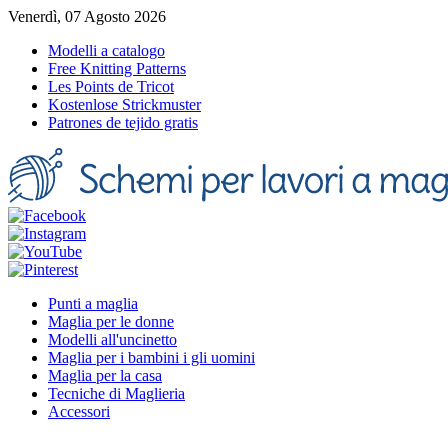
Venerdì, 07 Agosto 2026
Modelli a catalogo
Free Knitting Patterns
Les Points de Tricot
Kostenlose Strickmuster
Patrones de tejido gratis
Punti a maglia
Maglia per le donne
Modelli all'uncinetto
Maglia per i bambini i gli uomini
Maglia per la casa
Tecniche di Maglieria
Accessori