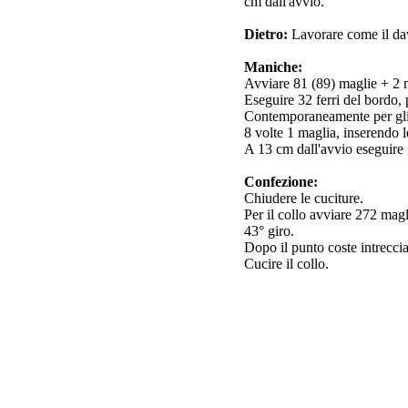
cm dall'avvio.
Dietro:
Lavorare come il dav
Maniche:
Avviare 81 (89) maglie + 2 m
Eseguire 32 ferri del bordo, 
Contemporaneamente per gli a
8 volte 1 maglia, inserendo 
A 13 cm dall'avvio eseguire g
Confezione:
Chiudere le cuciture.
Per il collo avviare 272 mag
43° giro.
Dopo il punto coste intreccia
Cucire il collo.