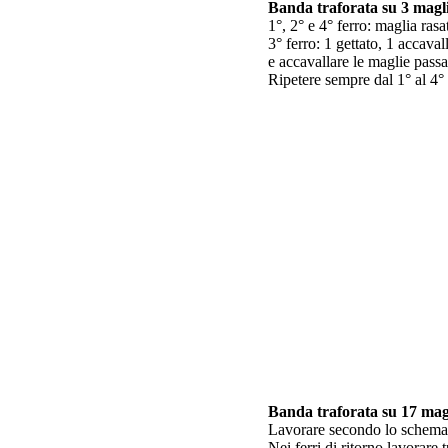
Banda traforata su 3 magl
1°, 2° e 4° ferro: maglia rasat
3° ferro: 1 gettato, 1 accava
e accavallare le maglie passa
Ripetere sempre dal 1° al 4° 
Banda traforata su 17 mag
Lavorare secondo lo schema 2,
Nei ferri di ritorno lavorare t