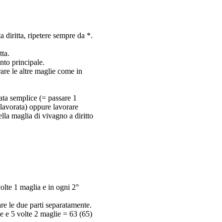
 diritta, ripetere sempre da *.
tta.
unto principale.
rare le altre maglie come in
llata semplice (= passare 1
a lavorata) oppure lavorare
ella maglia di vivagno a diritto
volte 1 maglia e in ogni 2°
re le due parti separatamente.
ie e 5 volte 2 maglie = 63 (65)