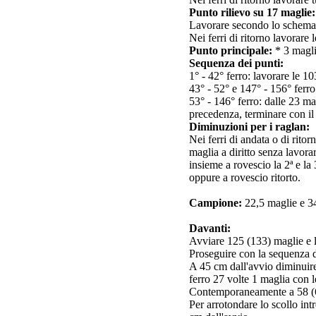
Punto rilievo su 17 maglie:
Lavorare secondo lo schema 1,
Nei ferri di ritorno lavorare
Punto principale:
* 3 maglie
Sequenza dei punti:
1° - 42° ferro: lavorare le 10
43° - 52° e 147° - 156° ferro:
53° - 146° ferro: dalle 23 ma
precedenza, terminare con il
Diminuzioni per i raglan:
Nei ferri di andata o di ritor
maglia a diritto senza lavora
insieme a rovescio la 2ª e la 
oppure a rovescio ritorto.
Campione:
22,5 maglie e 34
Davanti:
Avviare 125 (133) maglie e 
Proseguire con la sequenza d
A 45 cm dall'avvio diminuire 
ferro 27 volte 1 maglia con 
Contemporaneamente a 58 (60)
Per arrotondare lo scollo int