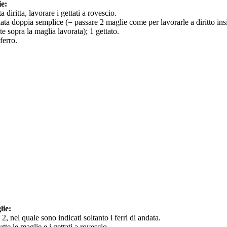
ie:
a diritta, lavorare i gettati a rovescio.
llata doppia semplice (= passare 2 maglie come per lavorarle a diritto ins
te sopra la maglia lavorata); 1 gettato.
ferro.
lie:
 nel quale sono indicati soltanto i ferri di andata.
utte le maglie e i gettati a rovescio.