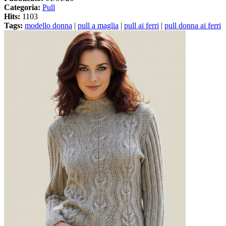
Categoria:
Pull
Hits:
1103
Tags:
modello donna
|
pull a maglia
|
pull ai ferri
|
pull donna ai ferri