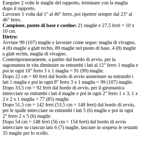
Eseguire 2 volte le maglie del rapporto, terminare con la maglia
dopo il rapporto.
Lavorare 1 volta dal 1° al 46° ferro, poi ripetere sempre dal 23° al
46° ferro.
Campione, punto di base e costine:
21 maglie e 27,5 ferri = 10 x
10 cm.
Dietro:
Avviare 99 (107) maglie e lavorare come segue: maglia di vivagno,
4 (8) maglie a glatt rechts, 89 maglie nel punto di base, 4 (8) maglie
a glatt rechts, maglia di vivagno.
Contemporaneamente, a partire dal bordo di avvio, per la
sagomatura in vita diminuire su entrambi i lati al 12° ferro 1 maglia e
poi in ogni 10° ferro 3 x 1 maglia = 91 (99) maglie.
Dopo 22 cm = 60 ferri dal bordo di avvio aumentare su entrambi i
lati 1 maglia e poi in ogni 8° ferro 3 x 1 maglia = 99 (107) maglie.
Dopo 33,5 cm = 92 ferri dal bordo di avvio, per il giromanica
intrecciare su entrambi i lati 4 maglie e poi in ogni 2° ferro 1 x 3, 1 x
2 e 2 x 1 maglia = 77 (85) maglie.
Dopo 51,5 cm = 142 ferri (53,5 cm = 148 ferri) dal bordo di avvio,
per le spalle intrecciare su entrambi i lati 5 (6) maglie e poi in ogni
2° ferro 2 x 5 (6) maglie.
Dopo 54 cm = 148 ferri (56 cm = 154 ferri) dal bordo di avvio
intrecciare su ciascun lato 6 (7) maglie, lasciare in sospeso le restanti
35 maglie per lo scollo.