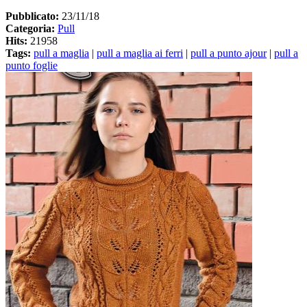
Pubblicato:
23/11/18
Categoria:
Pull
Hits:
21958
Tags:
pull a maglia
|
pull a maglia ai ferri
|
pull a punto ajour
|
pull a
punto foglie