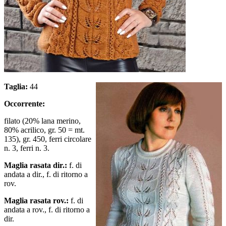
Taglia:
44
Occorrente:
filato (20% lana merino,
80% acrilico, gr. 50 = mt.
135), gr. 450, ferri circolare
n. 3, ferri n. 3.
Maglia rasata dir.:
f. di
andata a dir., f. di ritorno a
rov.
Maglia rasata rov.:
f. di
andata a rov., f. di ritorno a
dir.