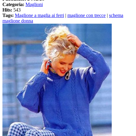
Categoria:
Maglioni
Hits:
543
Tags:
Maglione a maglia ai ferri
|
maglione con trecce
|
schema
maglione donna