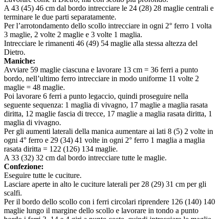
A 43 (45) 46 cm dal bordo intrecciare le 24 (28) 28 maglie centrali e
terminare le due parti separatamente.
Per l’arrotondamento dello scollo intrecciare in ogni 2° ferro 1 volta
3 maglie, 2 volte 2 maglie e 3 volte 1 maglia.
Intrecciare le rimanenti 46 (49) 54 maglie alla stessa altezza del
Dietro.
Maniche:
Avviare 59 maglie ciascuna e lavorare 13 cm = 36 ferri a punto
bordo, nell’ultimo ferro intrecciare in modo uniforme 11 volte 2
maglie = 48 maglie.
Poi lavorare 6 ferri a punto legaccio, quindi proseguire nella
seguente sequenza: 1 maglia di vivagno, 17 maglie a maglia rasata
diritta, 12 maglie fascia di trecce, 17 maglie a maglia rasata diritta, 1
maglia di vivagno.
Per gli aumenti laterali della manica aumentare ai lati 8 (5) 2 volte in
ogni 4° ferro e 29 (34) 41 volte in ogni 2° ferro 1 maglia a maglia
rasata diritta = 122 (126) 134 maglie.
A 33 (32) 32 cm dal bordo intrecciare tutte le maglie.
Confezione:
Eseguire tutte le cuciture.
Lasciare aperte in alto le cuciture laterali per 28 (29) 31 cm per gli
scalfi.
Per il bordo dello scollo con i ferri circolari riprendere 126 (140) 140
maglie lungo il margine dello scollo e lavorare in tondo a punto