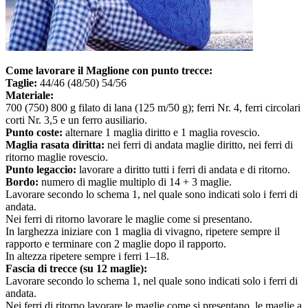
Come lavorare il Maglione con punto trecce:
Taglie:
44/46 (48/50) 54/56
Materiale:
700 (750) 800 g filato di lana (125 m/50 g); ferri Nr. 4, ferri circolari
corti Nr. 3,5 e un ferro ausiliario.
Punto coste:
alternare 1 maglia diritto e 1 maglia rovescio.
Maglia rasata diritta:
nei ferri di andata maglie diritto, nei ferri di
ritorno maglie rovescio.
Punto legaccio:
lavorare a diritto tutti i ferri di andata e di ritorno.
Bordo:
numero di maglie multiplo di 14 + 3 maglie.
Lavorare secondo lo schema 1, nel quale sono indicati solo i ferri di
andata.
Nei ferri di ritorno lavorare le maglie come si presentano.
In larghezza iniziare con 1 maglia di vivagno, ripetere sempre il
rapporto e terminare con 2 maglie dopo il rapporto.
In altezza ripetere sempre i ferri 1–18.
Fascia di trecce (su 12 maglie):
Lavorare secondo lo schema 1, nel quale sono indicati solo i ferri di
andata.
Nei ferri di ritorno lavorare le maglie come si presentano, le maglie a