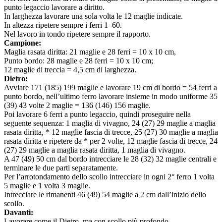
punto legaccio lavorare a diritto.
In larghezza lavorare una sola volta le 12 maglie indicate.
In altezza ripetere sempre i ferri 1–60.
Nel lavoro in tondo ripetere sempre il rapporto.
Campione:
Maglia rasata diritta: 21 maglie e 28 ferri = 10 x 10 cm,
Punto bordo: 28 maglie e 28 ferri = 10 x 10 cm;
12 maglie di treccia = 4,5 cm di larghezza.
Dietro:
Avviare 171 (185) 199 maglie e lavorare 19 cm di bordo = 54 ferri a
punto bordo, nell’ultimo ferro lavorare insieme in modo uniforme 35
(39) 43 volte 2 maglie = 136 (146) 156 maglie.
Poi lavorare 6 ferri a punto legaccio, quindi proseguire nella
seguente sequenza: 1 maglia di vivagno, 24 (27) 29 maglie a maglia
rasata diritta, * 12 maglie fascia di trecce, 25 (27) 30 maglie a maglia
rasata diritta e ripetere da * per 2 volte, 12 maglie fascia di trecce, 24
(27) 29 maglie a maglia rasata diritta, 1 maglia di vivagno.
A 47 (49) 50 cm dal bordo intrecciare le 28 (32) 32 maglie centrali e
terminare le due parti separatamente.
Per l’arrotondamento dello scollo intrecciare in ogni 2° ferro 1 volta
5 maglie e 1 volta 3 maglie.
Intrecciare le rimanenti 46 (49) 54 maglie a 2 cm dall’inizio dello
scollo.
Davanti:
Lavorare come il Dietro, ma con scollo più profondo.