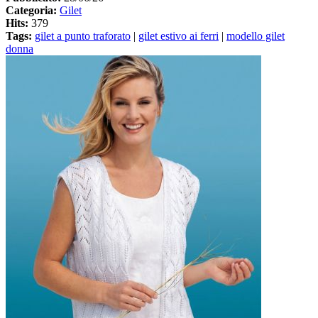
Categoria:
Gilet
Hits:
379
Tags:
gilet a punto traforato
|
gilet estivo ai ferri
|
modello gilet
donna