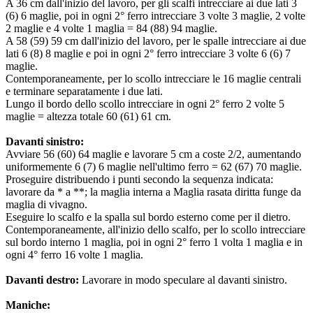
A 36 cm dall'inizio del lavoro, per gli scalfi intrecciare ai due lati 3
(6) 6 maglie, poi in ogni 2° ferro intrecciare 3 volte 3 maglie, 2 volte
2 maglie e 4 volte 1 maglia = 84 (88) 94 maglie.
A 58 (59) 59 cm dall'inizio del lavoro, per le spalle intrecciare ai due
lati 6 (8) 8 maglie e poi in ogni 2° ferro intrecciare 3 volte 6 (6) 7
maglie.
Contemporaneamente, per lo scollo intrecciare le 16 maglie centrali
e terminare separatamente i due lati.
Lungo il bordo dello scollo intrecciare in ogni 2° ferro 2 volte 5
maglie = altezza totale 60 (61) 61 cm.
Davanti sinistro:
Avviare 56 (60) 64 maglie e lavorare 5 cm a coste 2/2, aumentando
uniformemente 6 (7) 6 maglie nell'ultimo ferro = 62 (67) 70 maglie.
Proseguire distribuendo i punti secondo la sequenza indicata:
lavorare da * a **; la maglia interna a Maglia rasata diritta funge da
maglia di vivagno.
Eseguire lo scalfo e la spalla sul bordo esterno come per il dietro.
Contemporaneamente, all'inizio dello scalfo, per lo scollo intrecciare
sul bordo interno 1 maglia, poi in ogni 2° ferro 1 volta 1 maglia e in
ogni 4° ferro 16 volte 1 maglia.
Davanti destro:
Lavorare in modo speculare al davanti sinistro.
Maniche: