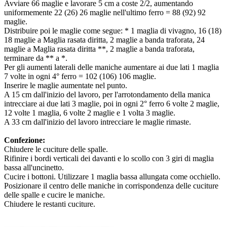
Avviare 66 maglie e lavorare 5 cm a coste 2/2, aumentando
uniformemente 22 (26) 26 maglie nell'ultimo ferro = 88 (92) 92
maglie.
Distribuire poi le maglie come segue: * 1 maglia di vivagno, 16 (18)
18 maglie a Maglia rasata diritta, 2 maglie a banda traforata, 24
maglie a Maglia rasata diritta **, 2 maglie a banda traforata,
terminare da ** a *.
Per gli aumenti laterali delle maniche aumentare ai due lati 1 maglia
7 volte in ogni 4° ferro = 102 (106) 106 maglie.
Inserire le maglie aumentate nel punto.
A 15 cm dall'inizio del lavoro, per l'arrotondamento della manica
intrecciare ai due lati 3 maglie, poi in ogni 2° ferro 6 volte 2 maglie,
12 volte 1 maglia, 6 volte 2 maglie e 1 volta 3 maglie.
A 33 cm dall'inizio del lavoro intrecciare le maglie rimaste.
Confezione:
Chiudere le cuciture delle spalle.
Rifinire i bordi verticali dei davanti e lo scollo con 3 giri di maglia
bassa all'uncinetto.
Cucire i bottoni. Utilizzare 1 maglia bassa allungata come occhiello.
Posizionare il centro delle maniche in corrispondenza delle cuciture
delle spalle e cucire le maniche.
Chiudere le restanti cuciture.