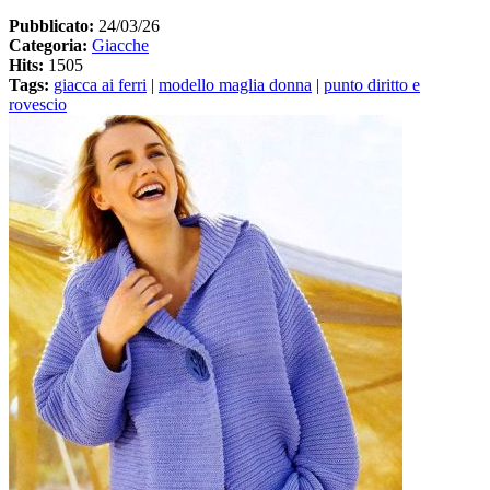
Pubblicato:
24/03/26
Categoria:
Giacche
Hits:
1505
Tags:
giacca ai ferri
|
modello maglia donna
|
punto diritto e
rovescio