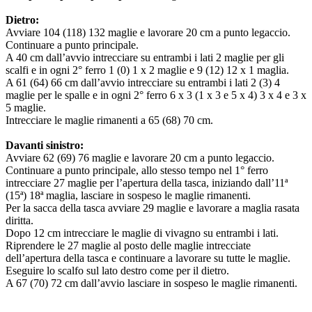
Dietro:
Avviare 104 (118) 132 maglie e lavorare 20 cm a punto legaccio.
Continuare a punto principale.
A 40 cm dall’avvio intrecciare su entrambi i lati 2 maglie per gli
scalfi e in ogni 2° ferro 1 (0) 1 x 2 maglie e 9 (12) 12 x 1 maglia.
A 61 (64) 66 cm dall’avvio intrecciare su entrambi i lati 2 (3) 4
maglie per le spalle e in ogni 2° ferro 6 x 3 (1 x 3 e 5 x 4) 3 x 4 e 3 x
5 maglie.
Intrecciare le maglie rimanenti a 65 (68) 70 cm.
Davanti sinistro:
Avviare 62 (69) 76 maglie e lavorare 20 cm a punto legaccio.
Continuare a punto principale, allo stesso tempo nel 1° ferro
intrecciare 27 maglie per l’apertura della tasca, iniziando dall’11ª
(15ª) 18ª maglia, lasciare in sospeso le maglie rimanenti.
Per la sacca della tasca avviare 29 maglie e lavorare a maglia rasata
diritta.
Dopo 12 cm intrecciare le maglie di vivagno su entrambi i lati.
Riprendere le 27 maglie al posto delle maglie intrecciate
dell’apertura della tasca e continuare a lavorare su tutte le maglie.
Eseguire lo scalfo sul lato destro come per il dietro.
A 67 (70) 72 cm dall’avvio lasciare in sospeso le maglie rimanenti.