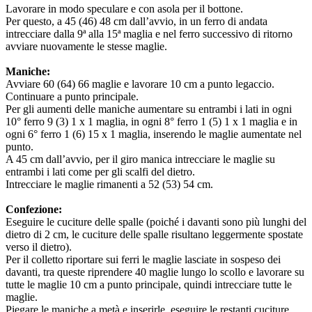
Lavorare in modo speculare e con asola per il bottone.
Per questo, a 45 (46) 48 cm dall’avvio, in un ferro di andata
intrecciare dalla 9ª alla 15ª maglia e nel ferro successivo di ritorno
avviare nuovamente le stesse maglie.
Maniche:
Avviare 60 (64) 66 maglie e lavorare 10 cm a punto legaccio.
Continuare a punto principale.
Per gli aumenti delle maniche aumentare su entrambi i lati in ogni
10° ferro 9 (3) 1 x 1 maglia, in ogni 8° ferro 1 (5) 1 x 1 maglia e in
ogni 6° ferro 1 (6) 15 x 1 maglia, inserendo le maglie aumentate nel
punto.
A 45 cm dall’avvio, per il giro manica intrecciare le maglie su
entrambi i lati come per gli scalfi del dietro.
Intrecciare le maglie rimanenti a 52 (53) 54 cm.
Confezione:
Eseguire le cuciture delle spalle (poiché i davanti sono più lunghi del
dietro di 2 cm, le cuciture delle spalle risultano leggermente spostate
verso il dietro).
Per il colletto riportare sui ferri le maglie lasciate in sospeso dei
davanti, tra queste riprendere 40 maglie lungo lo scollo e lavorare su
tutte le maglie 10 cm a punto principale, quindi intrecciare tutte le
maglie.
Piegare le maniche a metà e inserirle, eseguire le restanti cuciture