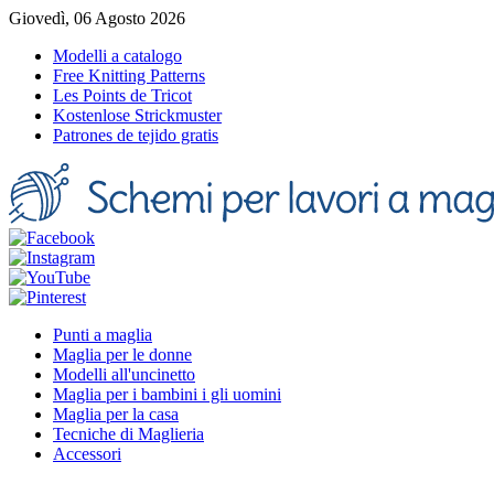
Giovedì, 06 Agosto 2026
Modelli a catalogo
Free Knitting Patterns
Les Points de Tricot
Kostenlose Strickmuster
Patrones de tejido gratis
Punti a maglia
Maglia per le donne
Modelli all'uncinetto
Maglia per i bambini i gli uomini
Maglia per la casa
Tecniche di Maglieria
Accessori