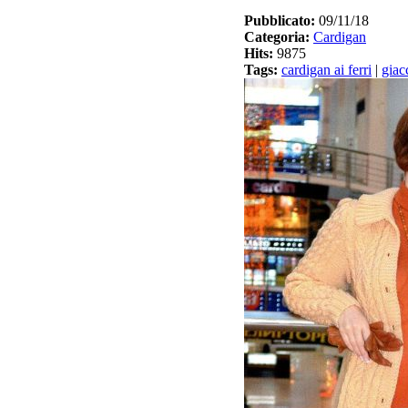
Pubblicato:
09/11/18
Categoria:
Cardigan
Hits:
9875
Tags:
cardigan ai ferri
|
giac