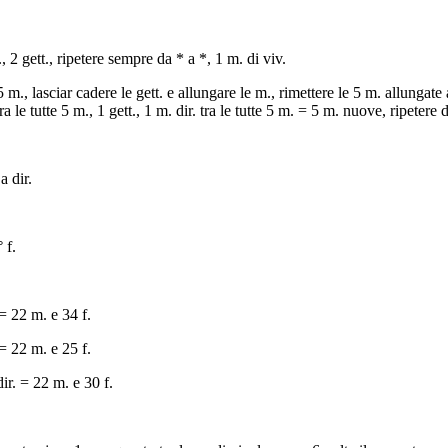
., 2 gett., ripetere sempre da * a *, 1 m. di viv.
5 m., lasciar cadere le gett. e allungare le m., rimettere le 5 m. allungate a
. tra le tutte 5 m., 1 gett., 1 m. dir. tra le tutte 5 m. = 5 m. nuove, ripetere
a dir.
 f.
= 22 m. e 34 f.
= 22 m. e 25 f.
ir. = 22 m. e 30 f.