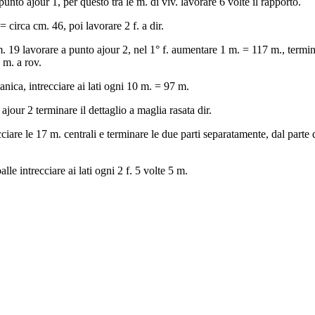
unto ajour 1, per questo tra le m. di viv. lavorare 6 volte il rapporto.
= circa cm. 46, poi lavorare 2 f. a dir.
. 19 lavorare a punto ajour 2, nel 1° f. aumentare 1 m. = 117 m., termin
e m. a rov.
i manica, intrecciare ai lati ogni 10 m. = 97 m.
our 2 terminare il dettaglio a maglia rasata dir.
ciare le 17 m. centrali e terminare le due parti separatamente, dal parte 
palle intrecciare ai lati ogni 2 f. 5 volte 5 m.