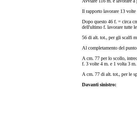
Avviare 116 m. e lavorare a p
Il rapporto lavorare 13 volte 
Dopo questo 46 f. = circa cm
dell'ultimo f. lavorare tutte l
56 di alt. tot., per gli scalf
Al completamento del punto aj
A cm. 77 per lo scollo, intrec
f. 3 volte 4 m. e 1 volta 3 m.
A cm. 77 di alt. tot., per le s
Davanti sinistro: