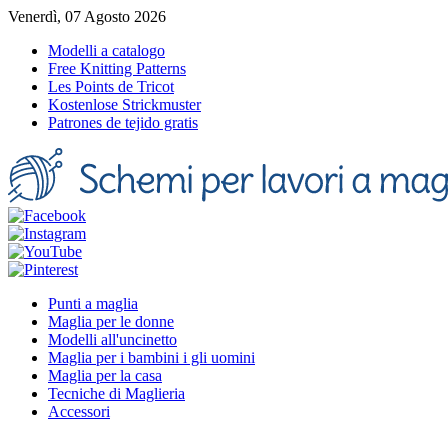
Venerdì, 07 Agosto 2026
Modelli a catalogo
Free Knitting Patterns
Les Points de Tricot
Kostenlose Strickmuster
Patrones de tejido gratis
Punti a maglia
Maglia per le donne
Modelli all'uncinetto
Maglia per i bambini i gli uomini
Maglia per la casa
Tecniche di Maglieria
Accessori