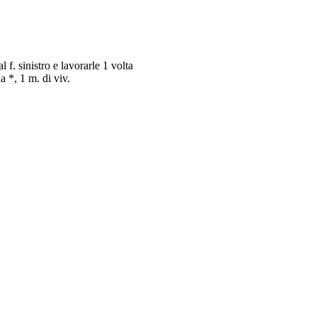
l f. sinistro e lavorarle 1 volta
 da *, 1 m. di viv.