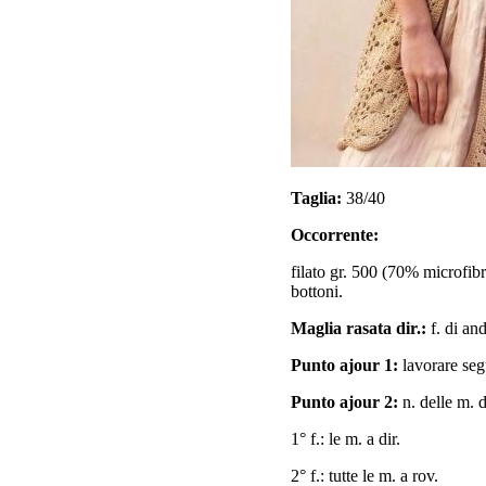
Taglia:
38/40
Occorrente:
filato gr. 500 (70% microfibr
bottoni.
Maglia rasata dir.:
f. di and
Punto ajour 1:
lavorare se
Punto ajour 2:
n. delle m. d
1° f.: le m. a dir.
2° f.: tutte le m. a rov.