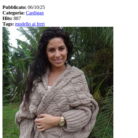
Pubblicato:
06/10/25
Categoria:
Cardigan
Hits:
887
Tags:
modello ai ferri