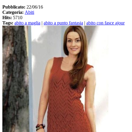
Pubblicato:
22/06/16
Categoria:
Abiti
Hits:
5710
Tags:
abito a maglia
|
abito a punto fantasia
|
abito con fasce ajour