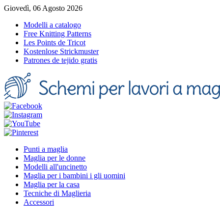
Giovedì, 06 Agosto 2026
Modelli a catalogo
Free Knitting Patterns
Les Points de Tricot
Kostenlose Strickmuster
Patrones de tejido gratis
Punti a maglia
Maglia per le donne
Modelli all'uncinetto
Maglia per i bambini i gli uomini
Maglia per la casa
Tecniche di Maglieria
Accessori