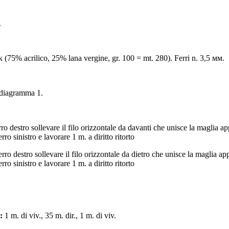
.
k (75% acrilico, 25% lana vergine, gr. 100 = mt. 280). Ferri n. 3,5 мм.
 diagramma 1.
rro destro sollevare il filo orizzontale da davanti che unisce la maglia a
erro sinistro e lavorare 1 m. a diritto ritorto
erro destro sollevare il filo orizzontale da dietro che unisce la maglia a
erro sinistro e lavorare 1 m. a diritto ritorto
:
1 m. di viv., 35 m. dir., 1 m. di viv.