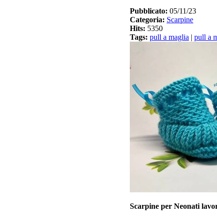
Pubblicato:
05/11/23
Categoria:
Scarpine
Hits:
5350
Tags:
pull a maglia
|
pull a m
Scarpine per Neonati lavora