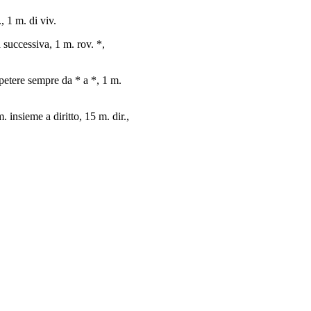
, 1 m. di viv.
a successiva, 1 m. rov. *,
ripetere sempre da * a *, 1 m.
. insieme a diritto, 15 m. dir.,