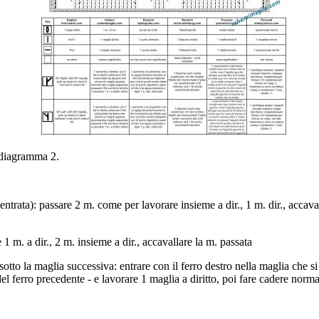
 diagramma 2.
rata): passare 2 m. come per lavorare insieme a dir., 1 m. dir., accaval
1 m. a dir., 2 m. insieme a dir., accavallare la m. passata
sotto la maglia successiva: entrare con il ferro destro nella maglia che si
del ferro precedente - e lavorare 1 maglia a diritto, poi fare cadere norm