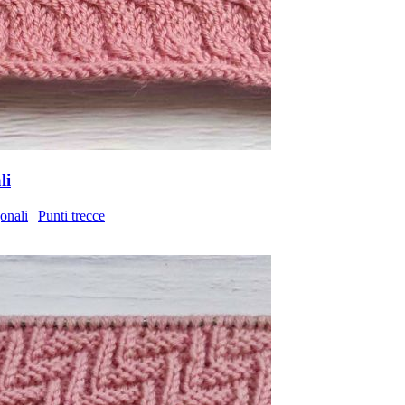
li
onali
|
Punti trecce