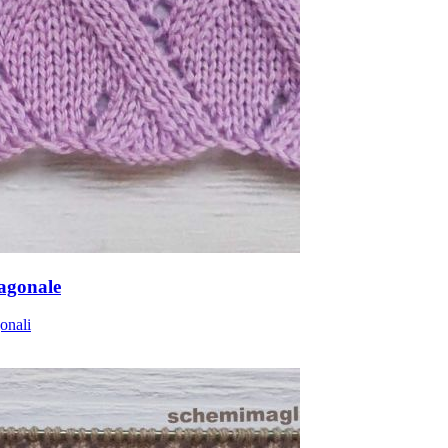
iagonale
onali