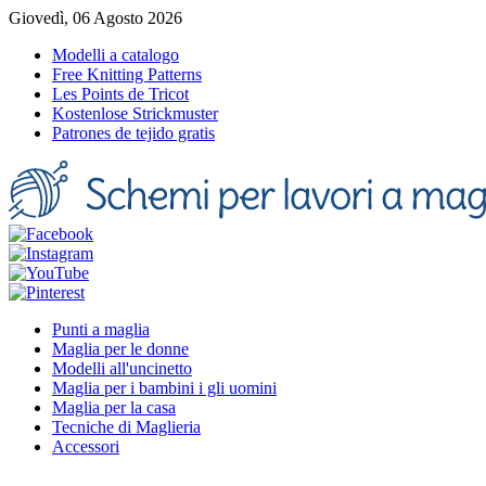
Giovedì, 06 Agosto 2026
Modelli a catalogo
Free Knitting Patterns
Les Points de Tricot
Kostenlose Strickmuster
Patrones de tejido gratis
Punti a maglia
Maglia per le donne
Modelli all'uncinetto
Maglia per i bambini i gli uomini
Maglia per la casa
Tecniche di Maglieria
Accessori