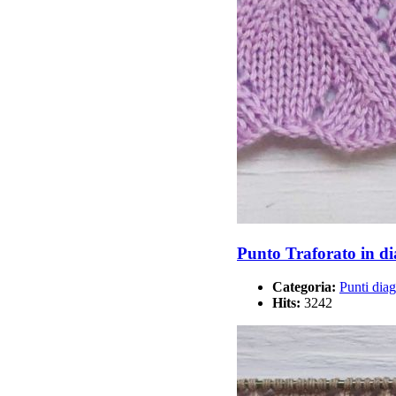
Punto Traforato in d
Categoria:
Punti diag
Hits:
3242